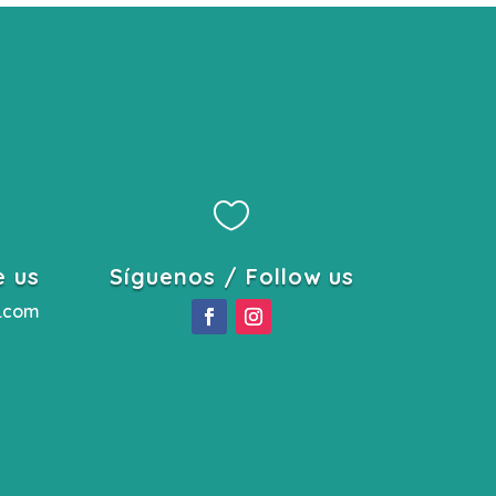

e us
Síguenos / Follow us
l.com