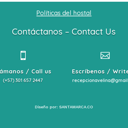
Políticas del hostal
Contáctanos – Contact Us


lámanos / Call us
Escríbenos / Writ
(+57) 301 657 2447
recepcionavelina@gmai
Diseño por:
SANTAMARCA.CO